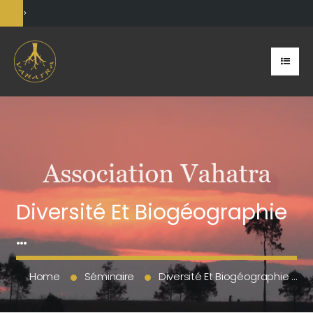
>
Diversité Et Biogéographie
…
Home
Séminaire
Diversité Et Biogéographie …